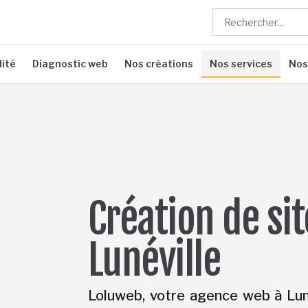
lité
Diagnostic web
Nos créations
Nos services
Nos
Création de si
Lunéville
Loluweb, votre agence web à Lunév