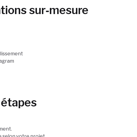
ations sur‑mesure
blissement
tagram
 étapes
ment.
 selon votre projet.