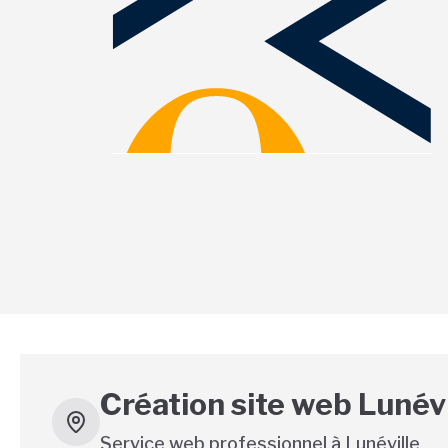
Création site web Lunévil
Service web professionnel à
Lunéville