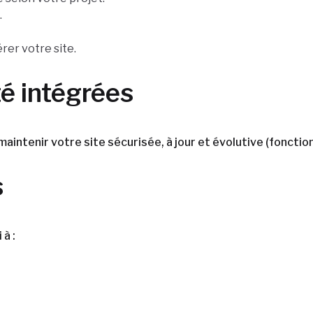
.
rer votre site.
té intégrées
 maintenir votre site sécurisée, à jour et évolutive (fonct
s
à :