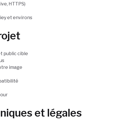
ive, HTTPS)
riey et environs
ojet
t public cible
us
otre image
atibilité
jour
niques et légales